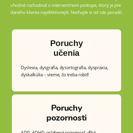
vhodné rozhodnúť o intervenčnom postupe, ktorý je pre
daného klienta najefektívnejší. Nechajte si od nás poradiť.
Poruchy
učenia
Dyslexia, dysgrafia, dysortografia, dyspraxia,
dyskalkúlia – vieme, čo treba robiť!
Poruchy
pozornosti
ADD, ADHD, oslabená pozornosť, dlhá