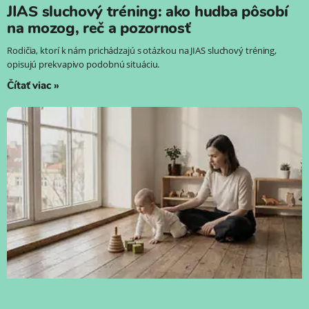
JIAS sluchový tréning: ako hudba pôsobí
na mozog, reč a pozornosť
Rodičia, ktorí k nám prichádzajú s otázkou na JIAS sluchový tréning,
opisujú prekvapivo podobnú situáciu.
Čítať viac »