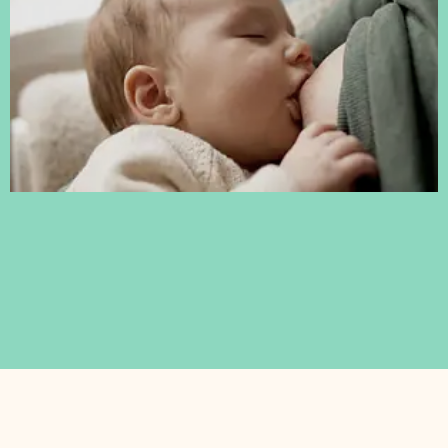
Sací reflex a vývin reči: Môže brzdiť reč