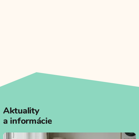
začí
za vš
Anit
dosp
Aktuality
a informácie