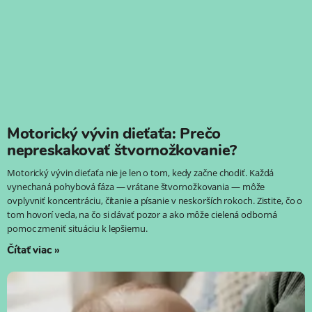
Motorický vývin dieťaťa: Prečo
nepreskakovať štvornožkovanie?
Motorický vývin dieťaťa nie je len o tom, kedy začne chodiť. Každá
vynechaná pohybová fáza — vrátane štvornožkovania — môže
ovplyvniť koncentráciu, čítanie a písanie v neskorších rokoch. Zistite, čo o
tom hovorí veda, na čo si dávať pozor a ako môže cielená odborná
pomoc zmeniť situáciu k lepšiemu.
Čítať viac »