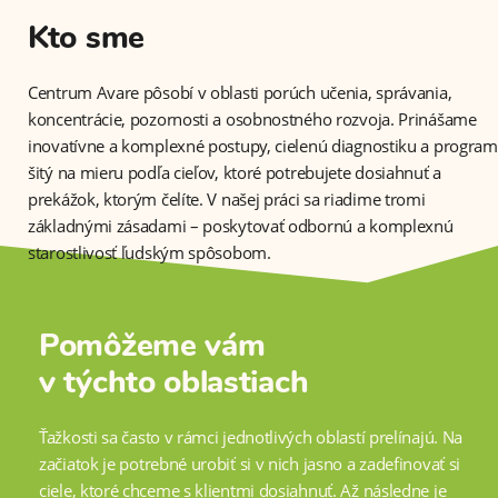
Kto sme
Centrum Avare pôsobí v oblasti porúch učenia, správania,
koncentrácie, pozornosti a osobnostného rozvoja. Prinášame
inovatívne a komplexné postupy, cielenú diagnostiku a program
šitý na mieru podľa cieľov, ktoré potrebujete dosiahnuť a
prekážok, ktorým čelíte. V našej práci sa riadime tromi
základnými zásadami – poskytovať odbornú a komplexnú
starostlivosť ľudským spôsobom.
Pomôžeme vám
v týchto oblastiach
Ťažkosti sa často v rámci jednotlivých oblastí prelínajú. Na
začiatok je potrebné urobiť si v nich jasno a zadefinovať si
ciele, ktoré chceme s klientmi dosiahnuť. Až následne je