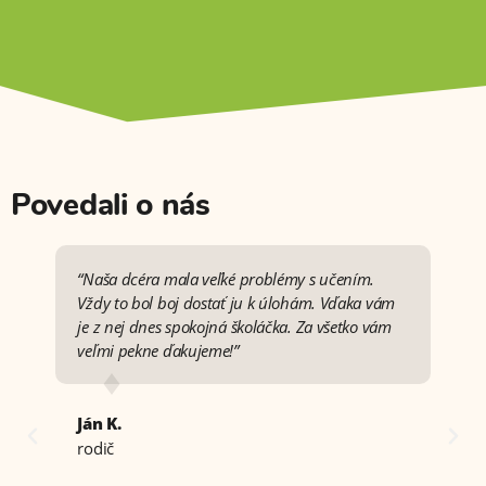
Povedali o nás
“Naša dcéra mala veľké problémy s učením.
"Keď
Vždy to bol boj dostať ju k úlohám. Vďaka vám
som 
je z nej dnes spokojná školáčka. Za všetko vám
psyc
veľmi pekne ďakujeme!”
a de
Oceň
zárov
roku
Ján K.
kone
rodič
chce