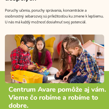
Poruchy učenia, poruchy správania, koncentrácie a
osobnostný sebarozvoj sú príležitosťou ku zmene k lepšiemu.
U nás má každý možnosť dosiahnuť svoj potenciál.
Centrum Avare pomôže aj vám.
Vieme čo robíme a robíme to
dobre.