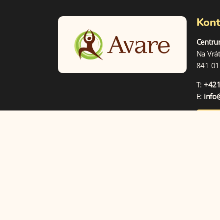
Kont
Centru
Na Vrá
841 01 
T:
+421
E:
info
Kon
© 2026 Centrum Avare, Všetky práva vyhradené