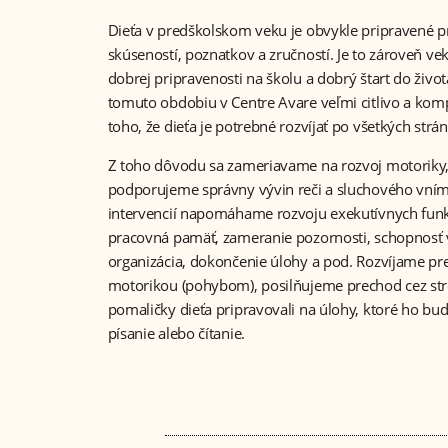
Dieťa v predškolskom veku je obvykle pripravené pr
skúseností, poznatkov a zručností. Je to zároveň vek
dobrej pripravenosti na školu a dobrý štart do živo
tomuto obdobiu v Centre Avare veľmi citlivo a ko
toho, že dieťa je potrebné rozvíjať po všetkých strá
Z toho dôvodu sa zameriavame na rozvoj motoriky,
podporujeme správny vývin reči a sluchového vní
intervencií napomáhame rozvoju exekutívnych funkc
pracovná pamäť, zameranie pozornosti, schopnosť v
organizácia, dokončenie úlohy a pod. Rozvíjame pre
motorikou (pohybom), posilňujeme prechod cez stre
pomaličky dieťa pripravovali na úlohy, ktoré ho bud
písanie alebo čítanie.