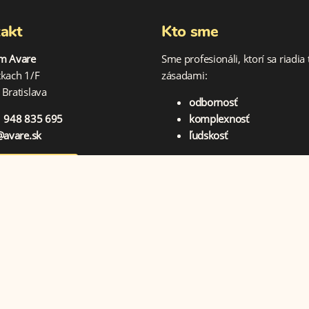
akt
Kto sme
m Avare
Sme profesionáli, ktorí sa riadia
tkach 1/F
zásadami:
Bratislava
odbornosť
 948 835 695
komplexnosť
@avare.sk
ľudskosť
taktujte nás