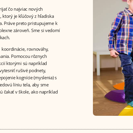
ijať čo najviac nových
, ktorý je kľúčový z hľadiska
ta. Práve preto pristupujeme k
mplexne zároveň. Sme si vedomí
nkach.
 koordinácie, rovnováhy,
mania. Pomocou rôznych
ií ktorými sú napríklad
ytesniť rušivé podnety,
pojenie kognície (myslenia) s
dovú líniu tela, aby sme
ú čakať v škole, ako napríklad