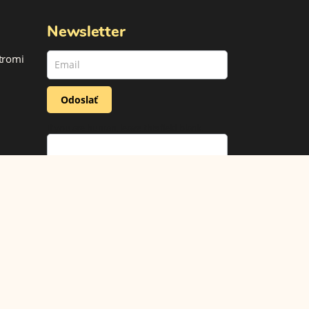
Newsletter
newsletter
 tromi
(footer)
Odoslať
If you are human, leave this field blank.
Sledujte nás