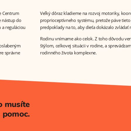
je Centrum
Veľký dôraz kladieme na rozvoj motoriky, koor
e nástup do
proprioceptívneho systému, pretože páve tieto 
 a reguláciou
predpoklady na to, aby dieťa dokázalo zvládať 
Rodinu vnímame ako celok. Z toho dôvodu ve
 oslabeným
štýlom, celkovej situácii v rodine, a sprevádza
re správne
rodinného života komplexne.
o musíte
e pomoc.