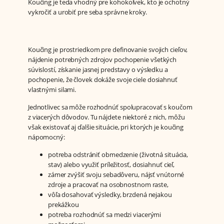
Koučing je teda vhodný pre kohokoľvek, kto je ochotný
vykročiť a urobiť pre seba správne kroky.
Koučing je prostriedkom pre definovanie svojich cieľov,
nájdenie potrebných zdrojov pochopenie všetkých
súvislostí, získanie jasnej predstavy o výsledku a
pochopenie, že človek dokáže svoje ciele dosiahnuť
vlastnými silami.
Jednotlivec sa môže rozhodnúť spolupracovať s koučom
z viacerých dôvodov. Tu nájdete niektoré z nich, môžu
však existovať aj ďalšie situácie, pri ktorých je koučing
nápomocný:
potreba odstrániť obmedzenie (životná situácia,
stav) alebo využiť príležitosť, dosiahnuť cieľ,
zámer zvýšiť svoju sebadôveru, nájsť vnútorné
zdroje a pracovať na osobnostnom raste,
vôľa dosahovať výsledky, brzdená nejakou
prekážkou
potreba rozhodnúť sa medzi viacerými