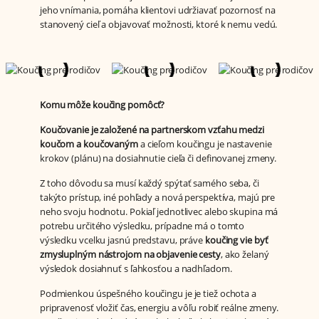
jeho vnímania, pomáha klientovi udržiavať pozornosť na
stanovený cieľ a objavovať možnosti, ktoré k nemu vedú.
Komu môže koučing pomôcť?
Koučovanie je založené na partnerskom vzťahu medzi
koučom a koučovaným
a cieľom koučingu je nastavenie
krokov (plánu) na dosiahnutie cieľa či definovanej zmeny.
Z toho dôvodu sa musí každý spýtať samého seba, či
takýto prístup, iné pohľady a nová perspektíva, majú pre
neho svoju hodnotu. Pokiaľ jednotlivec alebo skupina má
potrebu určitého výsledku, prípadne má o tomto
výsledku vcelku jasnú predstavu, práve
koučing vie byť
zmysluplným nástrojom na objavenie cesty
, ako želaný
výsledok dosiahnuť s ľahkosťou a nadhľadom.
Podmienkou úspešného koučingu je je tiež ochota a
pripravenosť vložiť čas, energiu a vôľu robiť reálne zmeny.