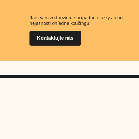
Radi vám zodpovieme prípadné otázky alebo
nejasnosti ohľadne koučingu.
Kontaktujte nás
Kontakt
Centrum Avare
Na Vrátkach 1/F
841 01 Bratislava
T:
+421 948 835 695
E:
info@avare.sk