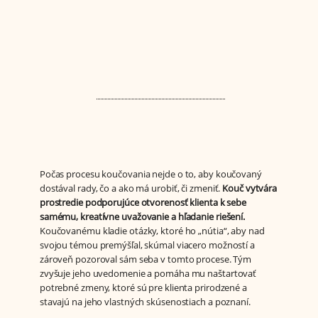
Počas procesu koučovania nejde o to, aby koučovaný
dostával rady, čo a ako má urobiť, či zmeniť.
Kouč vytvára
prostredie podporujúce otvorenosť klienta k sebe
samému, kreatívne uvažovanie a hľadanie riešení.
Koučovanému kladie otázky, ktoré ho „nútia“, aby nad
svojou témou premýšľal, skúmal viacero možností a
zároveň pozoroval sám seba v tomto procese. Tým
zvyšuje jeho uvedomenie a pomáha mu naštartovať
potrebné zmeny, ktoré sú pre klienta prirodzené a
stavajú na jeho vlastných skúsenostiach a poznaní.