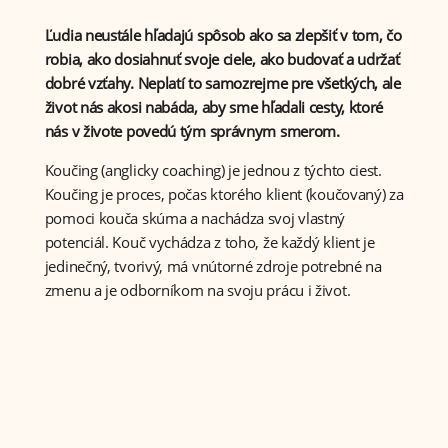
Ľudia neustále hľadajú spôsob ako sa zlepšiť v tom, čo
robia, ako dosiahnuť svoje ciele, ako budovať a udržať
dobré vzťahy. Neplatí to samozrejme pre všetkých, ale
život nás akosi nabáda, aby sme hľadali cesty, ktoré
nás v živote povedú tým správnym smerom.
Koučing (anglicky coaching) je jednou z týchto ciest.
Koučing je proces, počas ktorého klient (koučovaný) za
pomoci kouča skúma a nachádza svoj vlastný
potenciál. Kouč vychádza z toho, že každý klient je
jedinečný, tvorivý, má vnútorné zdroje potrebné na
zmenu a je odborníkom na svoju prácu i život.