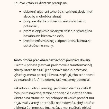
Kouč vo vzťahu s klientom pracuje na:
objavení, ujasnení toho, čo chce klient dosiahnuť
alebo by mohol dosiahnuť,
podpore klienta pri uvedomení si vlastného
potenciálu,
procese objavenia možných riešení a stratégií na
dosiahnutie klientovho cieľa,
uvedomení si vlastnej zodpovednosti klienta za
uskutočnenie zmeny.
Tento proces prebieha v bezpečnom prostredí dôvery.
Klientovi prináša (často až prelomové a transformačné)
zmeny, ktoré zlepšujú jeho sebavnímanie, pracovné
výsledky, menia postoj k životu, zlepšujú jeho schopnosti
vo vzťahoch s ľuďmi a odomykajú vnútorný potenciál.
Základnou úlohou koučingu je doviesť klienta k cieľu. K
tomu slúži na jednej strane odhodlanie a vlastná snaha
klienta a na strane druhej, schopnosti kouča pomôcť mu
objavovať vlastný potenciál a napredovať. Dobrý kouč sa
o klienta úprimne zaujíma, načúva mu, rozširuje oblasť