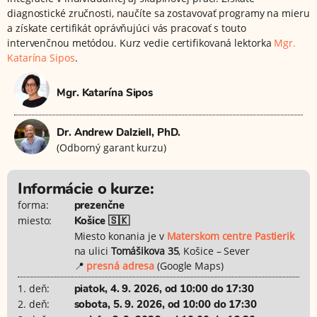
diagnostické zručnosti, naučíte sa zostavovať programy na mieru
a získate certifikát oprávňujúci vás pracovať s touto
intervenčnou metódou. Kurz vedie certifikovaná lektorka
Mgr.
Katarína Sipos
.
Mgr. Katarína Sipos
Dr. Andrew Dalziell, PhD.
(Odborný garant kurzu)
Informácie o kurze:
forma:
prezenčne
miesto:
Košice 🇸🇰
Miesto konania je v
Materskom centre Pastierik
na ulici
Tomášikova 35
, Košice – Sever
📍
presná adresa
(Google Maps)
1. deň:
piatok, 4. 9. 2026, od 10:00 do 17:30
2. deň:
sobota, 5. 9. 2026, od 10:00 do 17:30