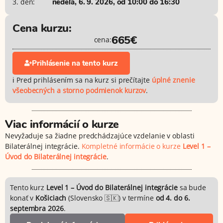
3. deň:
nedeľa, 6. 9. 2026, od 10:00 do 16:30
Cena kurzu:
665€
cena:
Prihlásenie na tento kurz
ℹ️ Pred prihlásením sa na kurz si prečítajte
úplné znenie
všeobecných a storno podmienok kurzov
.
Viac informácií o kurze
Nevyžaduje sa žiadne predchádzajúce vzdelanie v oblasti
Bilaterálnej integrácie.
Kompletné informácie o kurze
Level 1 –
Úvod do Bilaterálnej integrácie
.
Tento kurz
Level 1 – Úvod do Bilaterálnej integrácie
sa bude
konať v
Košiciach
(Slovensko 🇸🇰) v termíne
od 4. do 6.
septembra 2026
.