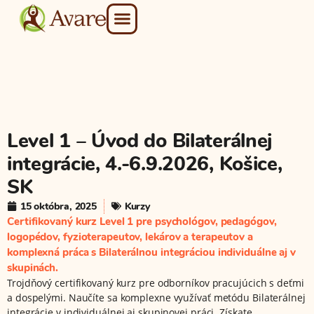
Naše služby
Kurzy a vzdelávanie
Level 1 – Úvod do Bilaterálnej
integrácie, 4.-6.9.2026, Košice,
SK
15 októbra, 2025
Kurzy
Certifikovaný kurz Level 1 pre psychológov, pedagógov,
logopédov, fyzioterapeutov, lekárov a terapeutov a
komplexná práca s Bilaterálnou integráciou individuálne aj v
skupinách.
Trojdňový certifikovaný kurz pre odborníkov pracujúcich s deťmi
a dospelými. Naučíte sa komplexne využívať metódu Bilaterálnej
integrácie v individuálnej aj skupinovej práci. Získate