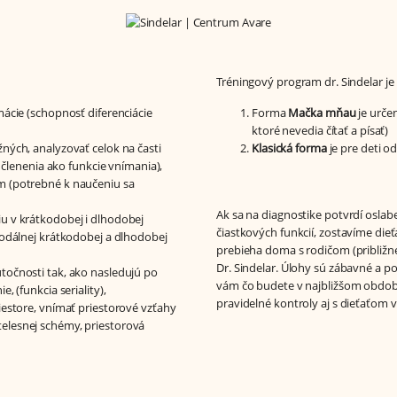
Tréningový program dr. Sindelar je 
mácie (schopnosť diferenciácie
Forma
Mačka mňau
je urče
ktoré nevedia čítať a písať)
ných, analyzovať celok na časti
Klasická forma
je pre deti o
a členenia ako funkcie vnímania),
m (potrebné k naučeniu sa
Ak sa na diagnostike potvrdí oslab
u v krátkodobej i dlhodobej
čiastkových funkcií, zostavíme die
modálnej krátkodobej a dlhodobej
prebieha doma s rodičom (približn
Dr. Sindelar. Úlohy sú zábavné a p
točnosti tak, ako nasledujú po
vám čo budete v najbližšom obdob
, (funkcia seriality),
pravidelné kontroly aj s dieťaťom v
iestore, vnímať priestorové vzťahy
elesnej schémy, priestorová