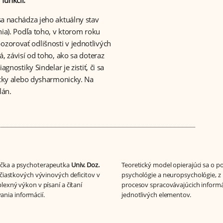
funkcií.
sa nachádza jeho aktuálny stav
nia). Podľa toho, v ktorom roku
zorovať odlišnosti v jednotlivých
, závisí od toho, ako sa doteraz
gnostiky Sindelar je zistiť, či sa
nicky alebo dysharmonicky. Na
lán.
gička a psychoterapeutka
Univ. Doz.
Teoretický model opierajúci sa o p
 čiastkových vývinových deficitov v
psychológie a neuropsychológie, z 
lexný výkon v písaní a čítaní
procesov spracovávajúcich informá
nia informácií.
jednotlivých elementov.