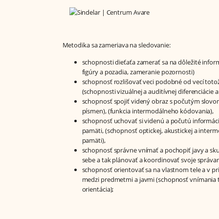
Metodika sa zameriava na sledovanie:
schopnosti dieťaťa zamerať sa na dôležité infor
figúry a pozadia, zameranie pozornosti)
schopnosť rozlišovať veci podobné od vecí totož
(schopnosti vizuálnej a auditívnej diferenciácie 
schopnosť spojiť videný obraz s počutým slovo
písmen), (funkcia intermodálneho kódovania),
schopnosť uchovať si videnú a počutú informáci
pamäti, (schopnosť optickej, akustickej a inter
pamäti),
schopnosť správne vnímať a pochopiť javy a sku
sebe a tak plánovať a koordinovať svoje správanie
schopnosť orientovať sa na vlastnom tele a v pr
medzi predmetmi a javmi (schopnosť vnímania t
orientácia);