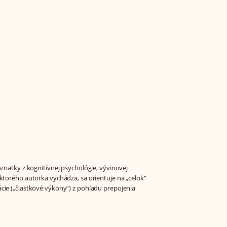
oznatky z kognitívnej psychológie, vývinovej
ktorého autorka vychádza, sa orientuje na „celok“
cie („čiastkové výkony“) z pohľadu prepojenia