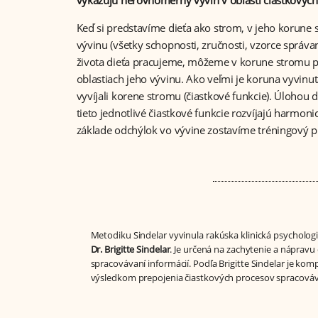
vykazujú nerovnomerný vývin v oblasti čiastkových 
Keď si predstavíme dieťa ako strom, v jeho korune 
vývinu (všetky schopnosti, zručnosti, vzorce správa
života dieťa pracujeme, môžeme v korune stromu po
oblastiach jeho vývinu. Ako veľmi je koruna vyvinutá
vyvíjali korene stromu (čiastkové funkcie). Úlohou dia
tieto jednotlivé čiastkové funkcie rozvíjajú harmo
základe odchýlok vo vývine zostavíme tréningový p
Metodiku Sindelar vyvinula rakúska klinická psycholo
Dr. Brigitte Sindelar
. Je určená na zachytenie a nápravu
spracovávaní informácií. Podľa Brigitte Sindelar je komp
výsledkom prepojenia čiastkových procesov spracováva