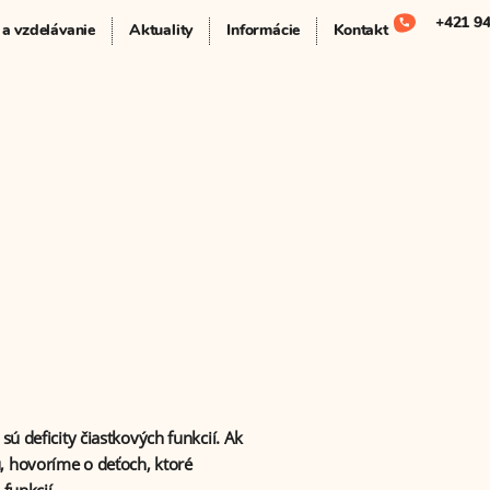
+421 94
 a vzdelávanie
Aktuality
Informácie
Kontakt
ú deficity čiastkových funkcií. Ak
 hovoríme o deťoch, ktoré