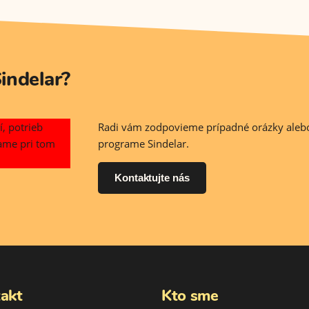
indelar?
, potrieb
Radi vám zodpovieme prípadné orázky alebo
vame pri tom
programe Sindelar.
Kontaktujte nás
akt
Kto sme