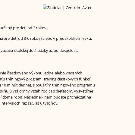
určený pre deti od 3 rokov.
ná pre deti od 3-6 rokov (alebo v predškolskom veku,
d začatia školskej dochádzky až po dospelosť.
enie čiastkového výkonu jednej alebo viacerých
ťaťu tréningový program. Tréning čiastkových funkcií
e 10 minút denne), s použitím tréningového programu
osilňujú vzájomný vzťah rodiča s dieťaťom. Vysvetlíme
í doma robiť. Následne k nám budete prichádzať na
 intervaloch raz za 5 až 6 týždňov.