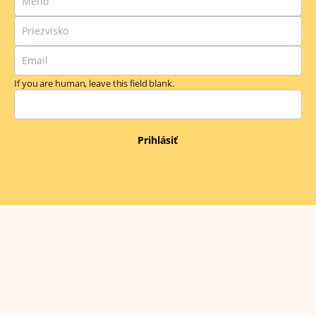
(aktuality)
If you are human, leave this field blank.
Prihlásiť
Kontakt
Centrum Avare
Na Vrátkach 1/F
841 01 Bratislava