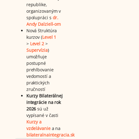
republike,
organizovaným v
spolupráci s
dr.
Andy Dalziell-om
Nová štruktúra
kurzov (
Level 1
>
Level 2
>
Supervízia
)
umožňuje
postupné
prehlbovanie
vedomostí a
praktických
zručností
Kurzy Bilaterálnej
integrácie na rok
2026
sú už
vypísané v časti
Kurzy a
vzdelávanie
a na
bilateralnaintegracia.sk