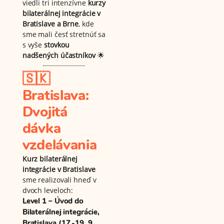
viedli tri intenzívne
kurzy
bilaterálnej integrácie v
Bratislave a Brne
, kde
sme mali česť stretnúť sa
s vyše
stovkou
nadšených účastníkov
🌟
🇸🇰
Bratislava:
Dvojitá
dávka
vzdelávania
Kurz bilaterálnej
integrácie v Bratislave
sme realizovali hneď v
dvoch leveloch:
Level 1 – Úvod do
Bilaterálnej integrácie
,
Bratislava
(17.-19. 9.