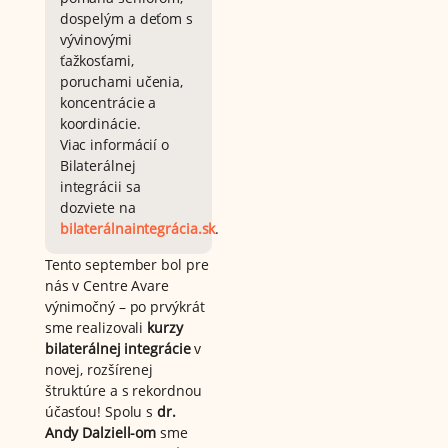
dospelým a deťom s
vývinovými
ťažkosťami,
poruchami učenia,
koncentrácie a
koordinácie.
Viac informácií o
Bilaterálnej
integrácii sa
dozviete na
bilaterálnaintegrácia.sk
.
Tento september bol pre
nás v Centre Avare
výnimočný – po prvýkrát
sme realizovali
kurzy
bilaterálnej integrácie
v
novej, rozšírenej
štruktúre a s rekordnou
účasťou! Spolu s
dr.
Andy Dalziell-om
sme