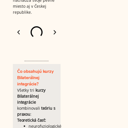
nachádza svoje pevné
miesto aj v Českej
republike.
Čo obsahujú kurzy
Bilaterálnej
integrácie?
Všetky tri
kurzy
Bilaterálnej
integrácie
kombinovali
teóriu s
praxou
:
Teoretická časť:
neurofyziologické