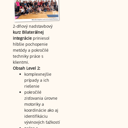
2-dňový nadstavbový
kurz Bilaterálnej
integrácie
priniesol
hlbšie pochopenie
metódy a pokročilé
techniky práce s
klientmi.
Obsah Level 2:
komplexnejšie
prípady a ich
riešenie
pokročilé
zisťovania úrovne
motoriky a
koordinácie ako aj
identifikáciu
vývinových ťažkostí