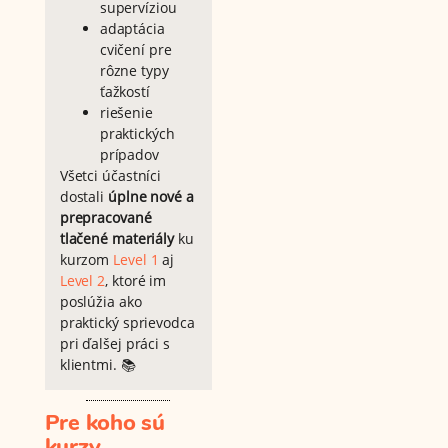
supervíziou
adaptácia
cvičení pre
rôzne typy
ťažkostí
riešenie
praktických
prípadov
Všetci účastníci
dostali
úplne nové a
prepracované
tlačené materiály
ku
kurzom
Level 1
aj
Level 2
, ktoré im
poslúžia ako
praktický sprievodca
pri ďalšej práci s
klientmi. 📚
Pre koho sú
kurzy