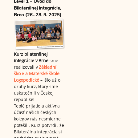
Level 1 – Úvod do
Bilaterálnej integrácie,
Brno (26.-28. 9. 2025)
Kurz bilaterálnej
integrácie v Brne
sme
realizovali v
Základní
škole a Mateřské škole
Logopedické
– išlo už o
druhý kurz, ktorý sme
uskutočnili v Českej
republike!
Teplé prijatie a aktívna
účasť našich českých
kolegov nás nesmierne
potešili. Kurz potvrdil, že
Bilaterálna integrácia si