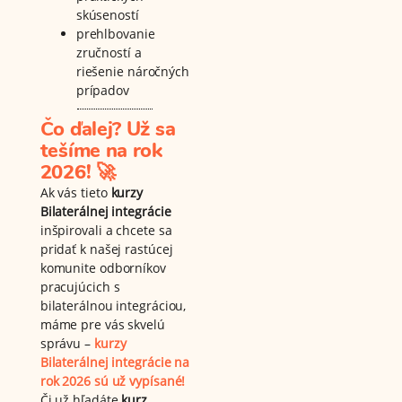
skúseností
prehlbovanie
zručností a
riešenie náročných
prípadov
Čo ďalej? Už sa
tešíme na rok
2026! 🚀
Ak vás tieto
kurzy
Bilaterálnej integrácie
inšpirovali a chcete sa
pridať k našej rastúcej
komunite odborníkov
pracujúcich s
bilaterálnou integráciou,
máme pre vás skvelú
správu –
kurzy
Bilaterálnej integrácie na
rok 2026 sú už vypísané!
Či už hľadáte
kurz