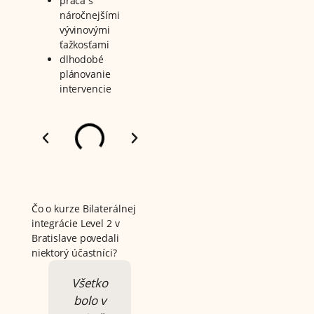
práca s
náročnejšími
vývinovými
ťažkosťami
dlhodobé
plánovanie
intervencie
Čo o kurze Bilaterálnej
integrácie Level 2 v
Bratislave povedali
niektorý účastníci?
Všetko
Ako vždy
Bolo to
bolo v
ma
vynikajúce