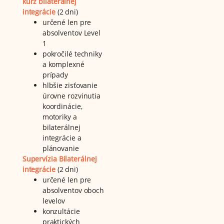
kurz bilaterálnej
integrácie
(2 dni)
určené len pre
absolventov Level
1
pokročilé techniky
a komplexné
prípady
hlbšie zisťovanie
úrovne rozvinutia
koordinácie,
motoriky a
bilaterálnej
integrácie a
plánovanie
Supervízia Bilaterálnej
integrácie
(2 dni)
určené len pre
absolventov oboch
levelov
konzultácie
praktických