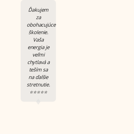
Ďakujem
Kurz BI
Veľmi
za
bol pre
pekne
obohacujúce
mňa
zorganizovaný
školenie.
neskutočne
kurz.
Vaša
vzácny,
Prezentácia
energia je
užitočný
a
veľmi
nielen pre
odovzdávanie
chytlavá a
moju
informácií
teším sa
pedagogickú
na veľmi
na ďalšie
prax, ale
vysokej
stretnutie.
bude
profesionálnej
⭐⭐⭐⭐⭐
veľmi
úrovni.
dôležitý
Naozaj to
najmä pre
nebol
detičky, s
obyčajný
ktorými
kurz :)
pracujem.
⭐⭐⭐⭐⭐