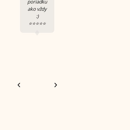
poriadku
potešil
:) naučila
ako vždy
čas
som sa
:)
strávený s
toho
⭐⭐⭐⭐⭐
Vami 🙂
velmi vela
trochu
a
mám
spoznala
problém
vela
si to teraz
skvelých
usporiadať
ľudí.
v hlave z
⭐⭐⭐⭐⭐
toľkých
alternatív
anjelov 🫠
⭐⭐⭐⭐⭐