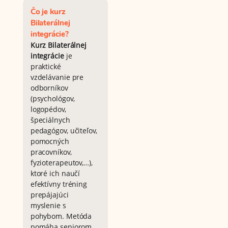
Čo je kurz
Bilaterálnej
integrácie?
Kurz Bilaterálnej
integrácie
je
praktické
vzdelávanie pre
odborníkov
(psychológov,
logopédov,
špeciálnych
pedagógov, učiteľov,
pomocných
pracovníkov,
fyzioterapeutov,…),
ktoré ich naučí
efektívny tréning
prepájajúci
myslenie s
pohybom. Metóda
pomáha seniorom,