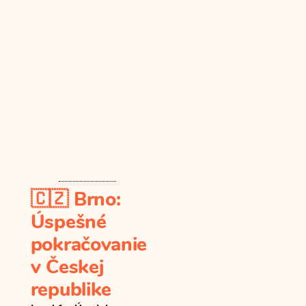
🇨🇿
Brno:
Úspešné
pokračovanie
v Českej
republike