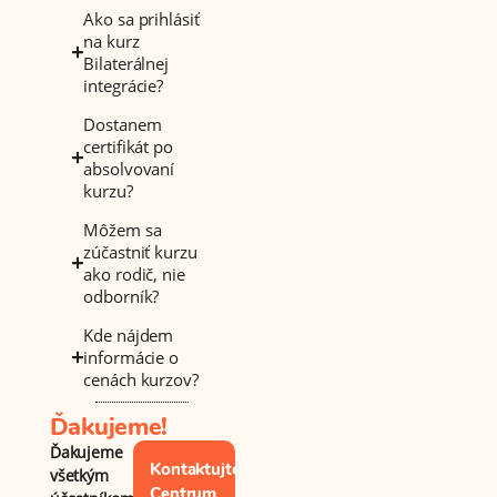
Ako sa prihlásiť
na kurz
Bilaterálnej
integrácie?
Dostanem
certifikát po
absolvovaní
kurzu?
Môžem sa
zúčastniť kurzu
ako rodič, nie
odborník?
Kde nájdem
informácie o
cenách kurzov?
Ďakujeme!
Ďakujeme
Kontaktujte
všetkým
Centrum