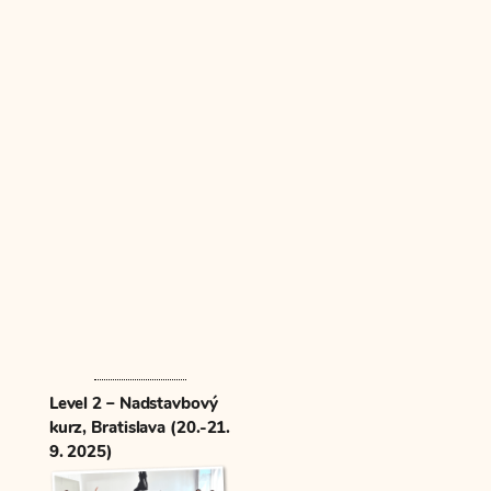
príručka,
ktoru sme
dostali, je
skvelá.
Ešte rád
jedno
veľké
ĎAKUJEM
🤗
⭐⭐⭐⭐⭐
Level 2 – Nadstavbový
kurz, Bratislava (20.-21.
9. 2025)