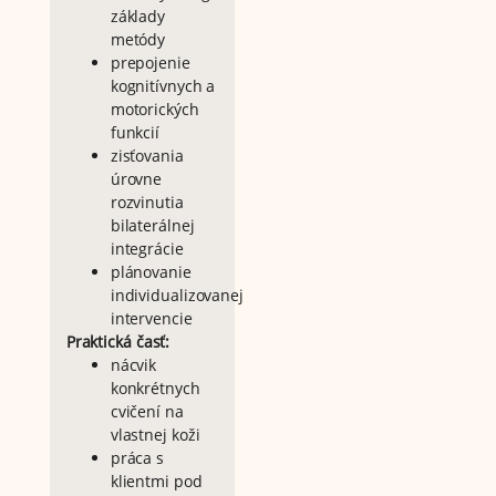
základy
metódy
prepojenie
kognitívnych a
motorických
funkcií
zisťovania
úrovne
rozvinutia
bilaterálnej
integrácie
plánovanie
individualizovanej
intervencie
Praktická časť:
nácvik
konkrétnych
cvičení na
vlastnej koži
práca s
klientmi pod