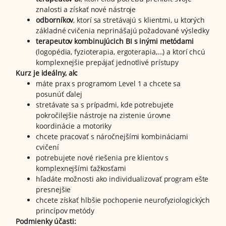
znalosti a získať nové nástroje
odborníkov
, ktorí sa stretávajú s klientmi, u ktorých
základné cvičenia neprinášajú požadované výsledky
terapeutov kombinujúcich BI s inými metódami
(logopédia, fyzioterapia, ergoterapia,…) a ktorí chcú
komplexnejšie prepájať jednotlivé prístupy
Kurz je ideálny, ak:
máte prax s programom Level 1 a chcete sa
posunúť ďalej
stretávate sa s prípadmi, kde potrebujete
pokročilejšie nástroje na zistenie úrovne
koordinácie a motoriky
chcete pracovať s náročnejšími kombináciami
cvičení
potrebujete nové riešenia pre klientov s
komplexnejšími ťažkosťami
hľadáte možnosti ako individualizovať program ešte
presnejšie
chcete získať hlbšie pochopenie neurofyziologických
princípov metódy
Podmienky účasti: