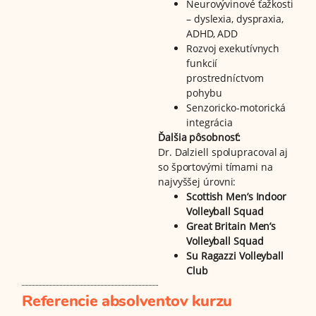
Neurovývinové ťažkosti
– dyslexia, dyspraxia,
ADHD, ADD
Rozvoj exekutívnych
funkcií
prostredníctvom
pohybu
Senzoricko-motorická
integrácia
Ďalšia pôsobnosť:
Dr. Dalziell spolupracoval aj
so športovými tímami na
najvyššej úrovni:
Scottish Men’s Indoor
Volleyball Squad
Great Britain Men’s
Volleyball Squad
Su Ragazzi Volleyball
Club
Referencie absolventov kurzu