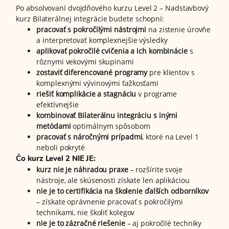
Po absolvovaní dvojdňového kurzu Level 2 – Nadstavbový
kurz Bilaterálnej integrácie budete schopní:
pracovať s pokročilými nástrojmi
na zistenie úrovňe
a interpretovať komplexnejšie výsledky
aplikovať pokročilé cvičenia a ich kombinácie
s
rôznymi vekovými skupinami
zostaviť diferencované programy
pre klientov s
komplexnými vývinovými ťažkosťami
riešiť komplikácie a stagnáciu
v programe
efektívnejšie
kombinovať Bilaterálnu integráciu s inými
metódami
optimálnym spôsobom
pracovať s náročnými prípadmi
, ktoré na Level 1
neboli pokryté
Čo kurz Level 2 NIE JE:
kurz nie je náhradou praxe
– rozšírite svoje
nástroje, ale skúsenosti získate len aplikáciou
nie je to certifikácia na školenie ďalších odborníkov
– získate oprávnenie pracovať s pokročilými
technikami, nie školiť kolegov
nie je to zázračné riešenie
– aj pokročilé techniky