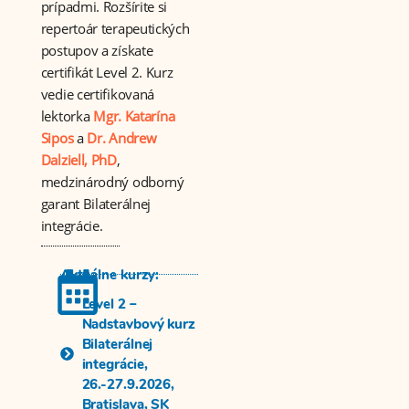
prípadmi. Rozšírite si
repertoár terapeutických
postupov a získate
certifikát Level 2. Kurz
vedie certifikovaná
lektorka
Mgr. Katarína
Sipos
a
Dr. Andrew
Dalziell, PhD
,
medzinárodný odborný
garant Bilaterálnej
integrácie.
Aktuálne kurzy:
Level 2 –
Nadstavbový kurz
Bilaterálnej
integrácie,
26.-27.9.2026,
Bratislava, SK