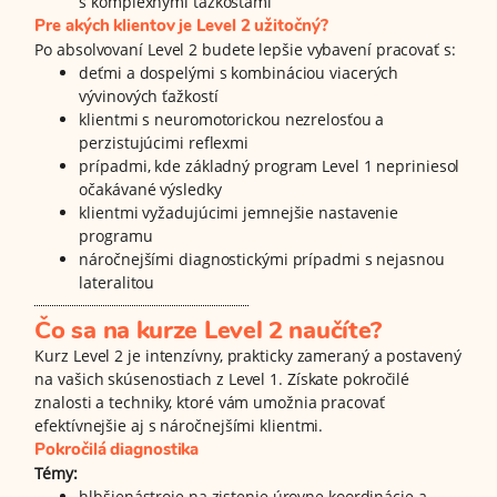
s komplexnými ťažkosťami
Pre akých klientov je Level 2 užitočný?
Po absolvovaní Level 2 budete lepšie vybavení pracovať s:
deťmi a dospelými s kombináciou viacerých
vývinových ťažkostí
klientmi s neuromotorickou nezrelosťou a
perzistujúcimi reflexmi
prípadmi, kde základný program Level 1 nepriniesol
očakávané výsledky
klientmi vyžadujúcimi jemnejšie nastavenie
programu
náročnejšími diagnostickými prípadmi s nejasnou
lateralitou
Čo sa na kurze Level 2 naučíte?
Kurz Level 2 je intenzívny, prakticky zameraný a postavený
na vašich skúsenostiach z Level 1. Získate pokročilé
znalosti a techniky, ktoré vám umožnia pracovať
efektívnejšie aj s náročnejšími klientmi.
Pokročilá diagnostika
Témy:
hlbšienástroje na zistenie úrovne koordinácie a