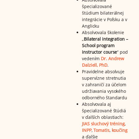
špecializované
štúdium bilaterálnej
integrácie v Poľsku a v
Anglicku
Absolvovala školenie
„
Bilateral integration –
School program
instructor course
“ pod
vedením
Dr. Andrew
Dalziell, PhD
.
Pravidelne absolvuje
supervízne stretnutia
v zahraničí za účelom
udržiavania vysokého
odborného štandardu
Absolvovala aj
špecializované štúdiá
v ďalších oblastiach:
JIAS sluchový tréning
,
INPP
,
Tomatis
,
koučing
a ďalšie