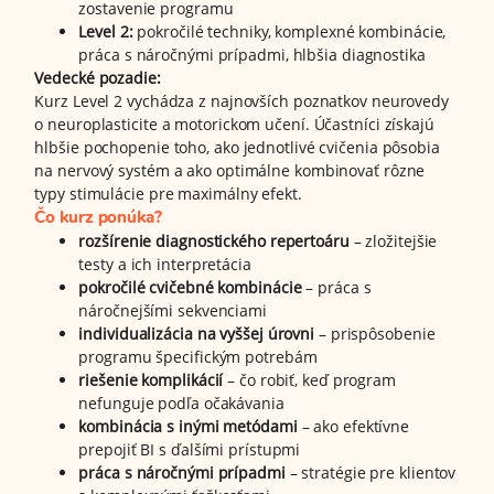
zostavenie programu
Level 2:
pokročilé techniky, komplexné kombinácie,
práca s náročnými prípadmi, hlbšia diagnostika
Vedecké pozadie:
Kurz Level 2 vychádza z najnovších poznatkov neurovedy
o neuroplasticite a motorickom učení. Účastníci získajú
hlbšie pochopenie toho, ako jednotlivé cvičenia pôsobia
na nervový systém a ako optimálne kombinovať rôzne
typy stimulácie pre maximálny efekt.
Čo kurz ponúka?
rozšírenie diagnostického repertoáru
– zložitejšie
testy a ich interpretácia
pokročilé cvičebné kombinácie
– práca s
náročnejšími sekvenciami
individualizácia na vyššej úrovni
– prispôsobenie
programu špecifickým potrebám
riešenie komplikácií
– čo robiť, keď program
nefunguje podľa očakávania
kombinácia s inými metódami
– ako efektívne
prepojiť BI s ďalšími prístupmi
práca s náročnými prípadmi
– stratégie pre klientov