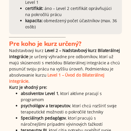
Level 1
certifikát:
áno – Level 2 certifikát oprávňujúci
na pokročilú prácu
kapacita:
obmedzený počet účastníkov (max. 36
osôb)
Pre koho je kurz určený?
Nadstavbový kurz
Level 2 – Nadstavbový kurz Bilaterálnej
integrácie
je určený výhradne pre odborníkov, ktorí už
majú skúsenosti s metódou Bilaterálnej integrácie a chcú
posunúť svoju prácu na vyššiu úroveň. Podmienkou je
absolvovanie kurzu
Level 1 – Úvod do Bilaterálnej
integrácie
.
Kurz je vhodný pre:
absolventov Level 1
, ktorí aktívne pracují s
programom
psychológov a terapeutov
, ktorí chcú rozšíriť svoje
terapeutické možnosti o pokročilé techniky
špeciálnych pedagógov
, ktorí pracujú s
náročnejšími prípadmi vývinových ťažkostí
terapeutov BI
, ktorí cítia potrebu prehĺbiť svoje