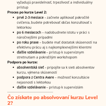
vyžadujú pravidelnosť, trpezlivosť a individuálny
prístup
Proces po kurze Level 2:
prvé 2-3 mesiace
– začnete aplikovať pokročilé
cvičenia, budete potrebovať občas konzultovať s
lektorkou
po 6 mesiacoch
– nadobudnete istotu v práci s
náročnejšími prípadmi
po roku praxe
– budete mať dostatok skúseností na
efektívnu prácu aj s najkomplexnejšími klientmi
ďalšie vzdelávanie
– prístup k supervíznym
stretnutiam a pokročilým workshopom
Podpora po kurze:
absolventská sieť
– pripojíte sa k sieti absolventov
kurzu, výmena skúseností
podpora z Centra Avare
– možnosť konzultácie
nejasností s lektorkou
ďalšie vzdelávanie
– prístup k supervíziám
Čo získate po absolvovaní kurzu Level
2?