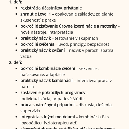
1. deň:
registrácia účastníkov, privítanie
zhrnutie Level 1
– opakovanie základov, zdieľanie
skúseností z praxe
pokročilé zisťovanie úrovne koordinácie a motoriky
–
nové nástroje, interpretácia
praktický nácvik
– testovanie v skupinách
pokročilé cvičenia
– úvod, princípy, bezpečnosť
praktický nácvik cvičení
– nácvik v pároch, spätná
väzba
2. deň:
pokročilé kombinácie cvičení
– sekvencie,
načasovanie, adaptácie
praktický nácvik kombinácií
– intenzívna práca v
pároch
zostavenie pokročilých programov
–
individualizácia, prípadové štúdie
práca s náročnými prípadmi
– diskusia, riešenia,
supervízia
integrácia s inými metódami
– kombinácia BI s
logopédiou, fyzioterapiou atď.
záverečné zhrnutie, certifikáty, otázky a odpovede