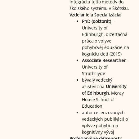
integráciu tejto metódy do
školského systému v Škótsku.
Vzdelanie a špecializácia:
PhD (doktorát)
–
University of
Edinburgh, dizertačná
práca o vplyve
pohybovej edukácie na
kogníciu detí (2015)
Associate Researcher
–
University of
Strathclyde
bývalý vedecký
asistent na
University
of Edinburgh
, Moray
House School of
Education
autor recenzovaných
vedeckých publikácií o
vplyve pohybu na
kognitívny vývoj
Profesionálne skúsenosti: