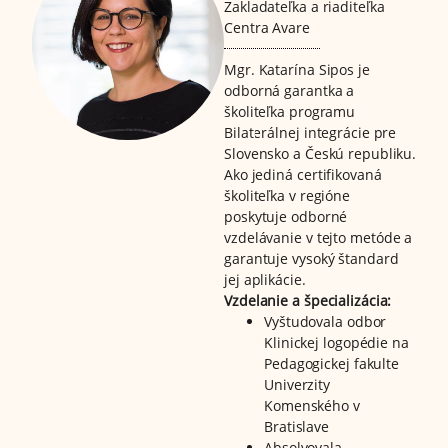
Zakladateľka a riaditeľka
Centra Avare
Mgr. Katarína Sipos je
odborná garantka a
školiteľka programu
Bilaterálnej integrácie pre
Slovensko a Českú republiku.
Ako jediná certifikovaná
školiteľka v regióne
poskytuje odborné
vzdelávanie v tejto metóde a
garantuje vysoký štandard
jej aplikácie.
Vzdelanie a špecializácia:
Vyštudovala odbor
Klinickej logopédie na
Pedagogickej fakulte
Univerzity
Komenského v
Bratislave
Absolvovala