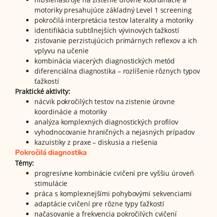
motoriky presahujúce základný Level 1 screening
pokročilá interpretácia testov laterality a motoriky
identifikácia subtílnejších vývinových ťažkostí
zisťovanie perzistujúcich primárnych reflexov a ich
vplyvu na učenie
kombinácia viacerých diagnostických metód
diferenciálna diagnostika – rozlíšenie rôznych typov
ťažkostí
Praktické aktivity:
nácvik pokročilých testov na zistenie úrovne
koordinácie a motoriky
analýza komplexných diagnostických profilov
vyhodnocovanie hraničných a nejasných prípadov
kazuistiky z praxe – diskusia a riešenia
Pokročilá diagnostika
Témy:
progresívne kombinácie cvičení pre vyššiu úroveň
stimulácie
práca s komplexnejšími pohybovými sekvenciami
adaptácie cvičení pre rôzne typy ťažkostí
načasovanie a frekvencia pokročilých cvičení