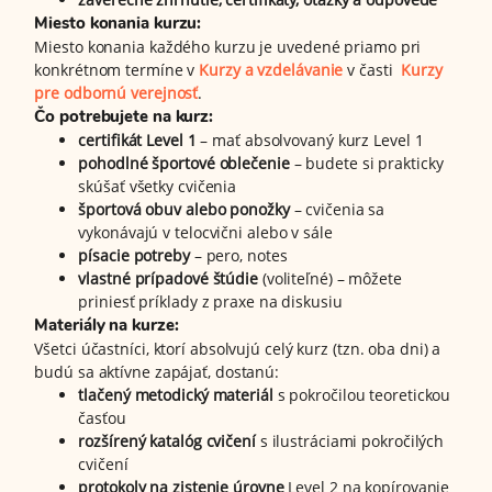
Miesto konania kurzu:
Miesto konania každého kurzu je uvedené priamo pri
konkrétnom termíne v
Kurzy a vzdelávanie
v časti
Kurzy
pre odbornú verejnosť
.
Čo potrebujete na kurz:
certifikát Level 1
– mať absolvovaný kurz Level 1
pohodlné športové oblečenie
– budete si prakticky
skúšať všetky cvičenia
športová obuv alebo ponožky
– cvičenia sa
vykonávajú v telocvični alebo v sále
písacie potreby
– pero, notes
vlastné prípadové štúdie
(voliteľné) – môžete
priniesť príklady z praxe na diskusiu
Materiály na kurze:
Všetci účastníci, ktorí absolvujú celý kurz (tzn. oba dni) a
budú sa aktívne zapájať, dostanú:
tlačený metodický materiál
s pokročilou teoretickou
časťou
rozšírený katalóg cvičení
s ilustráciami pokročilých
cvičení
protokoly na zistenie úrovne
Level 2 na kopírovanie