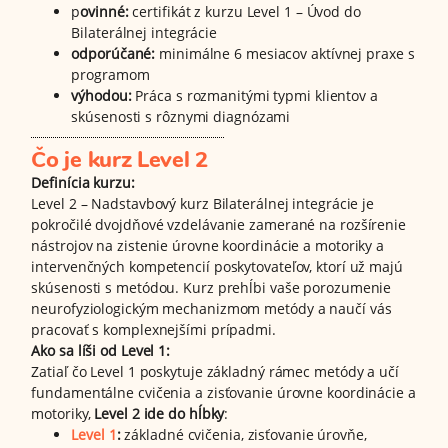
p
ovinné:
certifikát z kurzu Level 1 – Úvod do
Bilaterálnej integrácie
odporúčané:
minimálne 6 mesiacov aktívnej praxe s
programom
výhodou:
Práca s rozmanitými typmi klientov a
skúsenosti s rôznymi diagnózami
Čo je kurz Level 2
Definícia kurzu:
Level 2 – Nadstavbový kurz Bilaterálnej integrácie je
pokročilé dvojdňové vzdelávanie zamerané na rozšírenie
nástrojov na zistenie úrovne koordinácie a motoriky a
intervenčných kompetencií poskytovateľov, ktorí už majú
skúsenosti s metódou. Kurz prehĺbi vaše porozumenie
neurofyziologickým mechanizmom metódy a naučí vás
pracovať s komplexnejšími prípadmi.
Ako sa líši od Level 1:
Zatiaľ čo Level 1 poskytuje základný rámec metódy a učí
fundamentálne cvičenia a zisťovanie úrovne koordinácie a
motoriky,
Level 2 ide do hĺbky
:
Level 1
:
základné cvičenia, zisťovanie úrovňe,