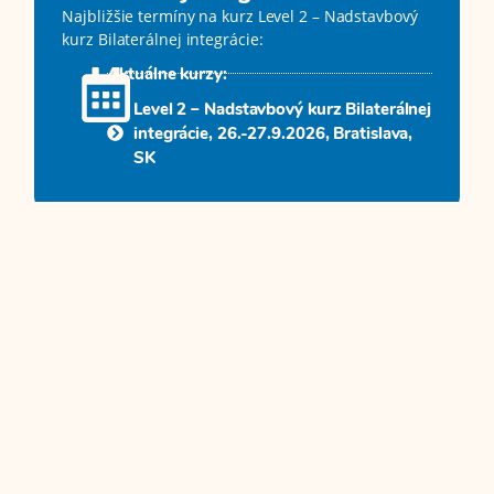
Najbližšie termíny na kurz Level 2 – Nadstavbový
kurz Bilaterálnej integrácie:
Aktuálne kurzy:
Level 2 – Nadstavbový kurz Bilaterálnej
integrácie, 26.-27.9.2026, Bratislava,
SK
Prihláška a storno podmienky
Ako sa prihlásiť?
Prihlásenie prebieha cez
online prihlasovací formulár
. Po
zaslaní prihlášky vám vystavíme faktúru. Prihláška sa
stáva záväznou až po úhrade kurzovného.
Storno podmienky v skratke
odhlásenie viac ako 40 dní pred kurzom:
storno
poplatok 30%, zvyšok vrátime do 14 dní
odhlásenie menej ako 40 dní pred kurzom:
kurzovné je nevratné
možnosť náhrady:
áno, nahlásiť min. 3 dni vopred