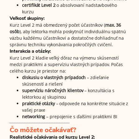
certifikát Level 2
o absolvovaní nadstavbového
kurzu
Veľkosť skupiny:
Kurz Level 2 má obmedzený počet účastníkov (
max. 36
osôb
), aby lektorka mohla poskytnúť individuálnu spätnú
väzbu každému účastníkovi a dostatočne dohliadnuť na
správnu techniku vykonávania pokročilých cvičení.
Interakcia a otázky:
Kurz Level 2 kladie veľký dôraz na výmenu skúseností
medzi praktikmi a supervíziu vlastných prípadov. Počas
celého kurzu je priestor na:
diskusiu o vlastných prípadoch
– zdieľanie
skúseností a riešení
supervíziu náročných klientov
– konzultácia s
lektorkou aj skupinou
praktické otázky
– odpovede na konkrétne situácie z
vašej praxe
networking
– prepojenie s ďalšími praktikmi BI
Čo môžete očakávať?
Realistické očakávania od kurzu Level 2: