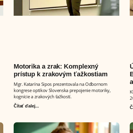
Motorika a zrak: Komplexný
prístup k zrakovým ťažkostiam
B
Mgr. Katarína Sipos prezentovala na Odbornom
kongrese optikov Slovenska prepojenie motoriky,
K
kognície a zrakových ťažkostí.
2
Čítať ďalej...
Č