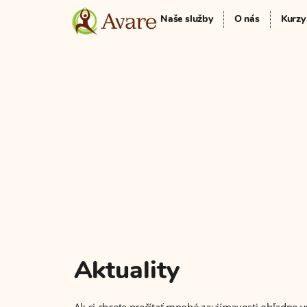
Naše služby
O nás
Kurzy
Aktuality
Ak si chcete prečítať mnohé zaujímavosti ohľadne vý