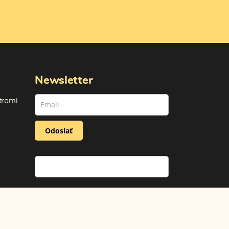
Newsletter
newsletter
 tromi
(footer)
Odoslať
If you are human, leave this field blank.
Sledujte nás