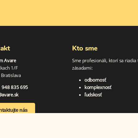
akt
Kto sme
m Avare
Sme profesionáli, ktorí sa riadia
tkach 1/F
zásadami:
Bratislava
odbornosť
 948 835 695
komplexnosť
@avare.sk
ľudskosť
taktujte nás