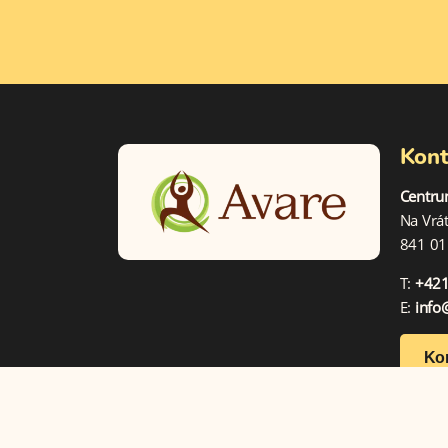
Kont
Centru
Na Vrá
841 01 
T:
+421
E:
info
Kon