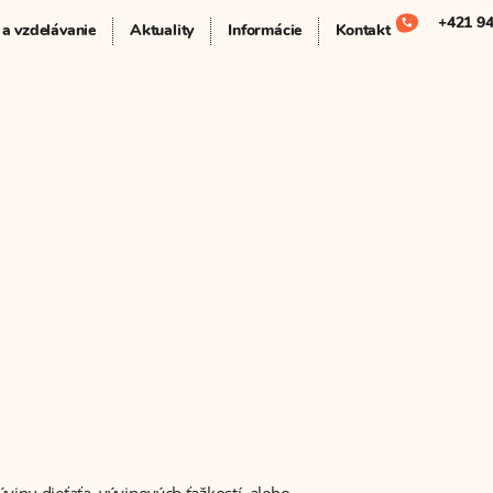
+421 94
 a vzdelávanie
Aktuality
Informácie
Kontakt
vinu dieťaťa, vývinových ťažkostí, alebo