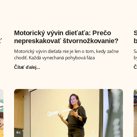
Motorický vývin dieťaťa: Prečo
S
ť
nepreskakovať štvornožkovanie?
b
Motorický vývin dieťaťa nie je len o tom, kedy začne
S
chodiť. Každá vynechaná pohybová fáza
b
Čítať ďalej...
Č