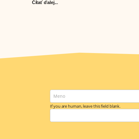
Čítať ďalej...
newsletter
(aktuality)
If you are human, leave this field blank.