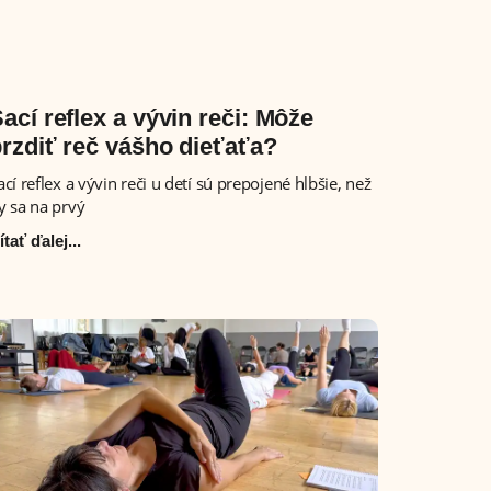
ací reflex a vývin reči: Môže
rzdiť reč vášho dieťaťa?
ací reflex a vývin reči u detí sú prepojené hlbšie, než
y sa na prvý
ítať ďalej...