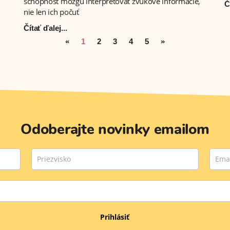
schopnosť mozgu interpretovať zvukové informácie,
Č
nie len ich počuť
Čítať ďalej...
«
1
2
3
4
5
»
Odoberajte novinky emailom
Prihlásiť