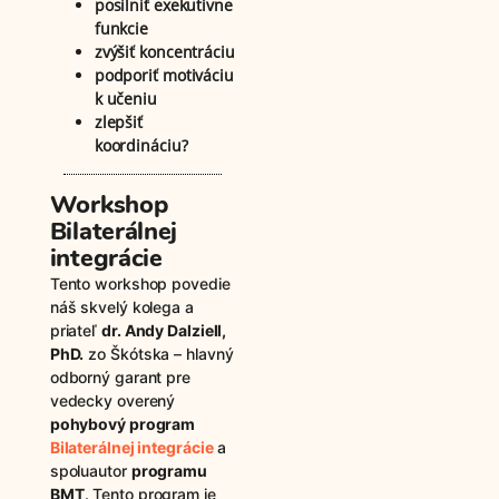
posilniť exekutívne
funkcie
zvýšiť koncentráciu
podporiť motiváciu
k učeniu
zlepšiť
koordináciu?
Workshop
Bilaterálnej
integrácie
Tento workshop povedie
náš skvelý kolega a
priateľ
dr. Andy Dalziell,
PhD.
zo Škótska – hlavný
odborný garant pre
vedecky overený
pohybový program
Bilaterálnej integrácie
a
spoluautor
programu
BMT
. Tento program je