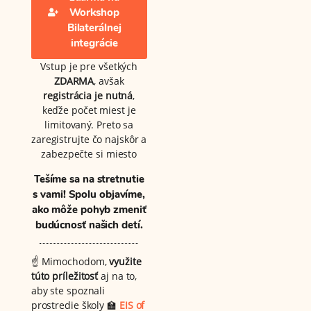
Workshop
Bilaterálnej
integrácie
Vstup je pre všetkých
ZDARMA
, avšak
registrácia je nutná
,
keďže počet miest je
limitovaný. Preto sa
zaregistrujte čo najskôr a
zabezpečte si miesto
Tešíme sa na stretnutie
s vami!
Spolu objavíme,
ako môže pohyb zmeniť
budúcnosť našich detí.
☝️ Mimochodom,
využite
túto príležitosť
aj na to,
aby ste spoznali
prostredie školy 🏫
EIS of