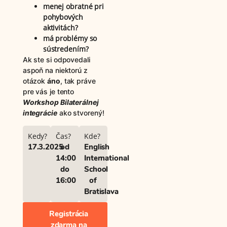
menej obratné pri
pohybových
aktivitách?
má problémy so
sústredením?
Ak ste si odpovedali
aspoň na niektorú z
otázok
áno
, tak práve
pre vás je tento
Workshop Bilaterálnej
integrácie
ako stvorený!
Kedy?
Čas?
Kde?
17.3.2025
od
English
14:00
International
do
School
16:00
of
Bratislava
Registrácia
zdarma na