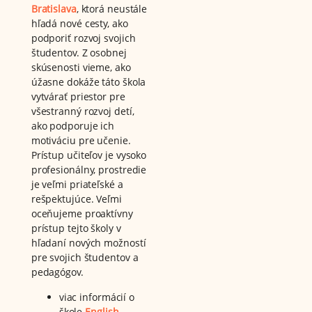
Bratislava
, ktorá neustále
hľadá nové cesty, ako
podporiť rozvoj svojich
študentov. Z osobnej
skúsenosti vieme, ako
úžasne dokáže táto škola
vytvárať priestor pre
všestranný rozvoj detí,
ako podporuje ich
motiváciu pre učenie.
Prístup učiteľov je vysoko
profesionálny, prostredie
je veľmi priateľské a
rešpektujúce. Veľmi
oceňujeme proaktívny
prístup tejto školy v
hľadaní nových možností
pre svojich študentov a
pedagógov.
viac informácií o
škole
English