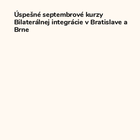
Úspešné septembrové kurzy
Bilaterálnej integrácie v Bratislave a
Brne
Kontakt
Centrum Avare
Na Vrátkach 1/F
841 01 Bratislava
T:
+421 948 835 695
E:
info@avare.sk
Kontaktujte nás