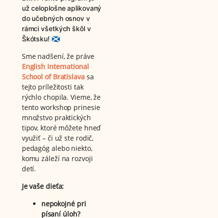
už celoplošne aplikovaný
do učebných osnov v
rámci všetkých škôl v
Škótsku! 🏴󠁧󠁢󠁳󠁣󠁴󠁿
Sme nadšení, že práve
English International
School of Bratislava
sa
tejto príležitosti tak
rýchlo chopila. Vieme, že
tento workshop prinesie
množstvo praktických
tipov, ktoré môžete hneď
využiť – či už ste rodič,
pedagóg alebo niekto,
komu záleží na rozvoji
detí.
Je vaše dieťa:
nepokojné pri
písaní úloh?