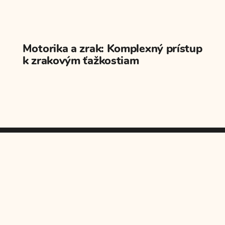
Motorika a zrak: Komplexný prístup
k zrakovým ťažkostiam
Kontakt
Centrum Avare
Na Vrátkach 1/F
841 01 Bratislava
T:
+421 948 835 695
E:
info@avare.sk