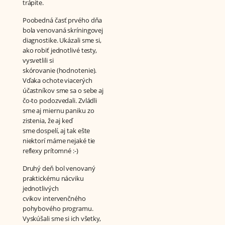
trápite.
Poobedná časť prvého dňa
bola venovaná skríningovej
diagnostike. Ukázali sme si,
ako robiť jednotlivé testy,
vysvetlili si
skórovanie (hodnotenie).
Vďaka ochote viacerých
účastníkov sme sa o sebe aj
čo-to podozvedali. Zvládli
sme aj miernu paniku zo
zistenia, že aj keď
sme dospelí, aj tak ešte
niektorí máme nejaké tie
reflexy prítomné :-)
Druhý deň bol venovaný
praktickému nácviku
jednotlivých
cvikov intervenčného
pohybového programu.
Vyskúšali sme si ich všetky,