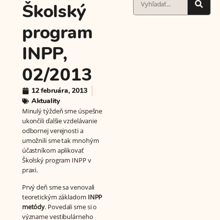
Školský
program
INPP,
02/2013
12 februára, 2013
Aktuality
Minulý týždeň sme úspešne
ukončili ďalšie vzdelávanie
odbornej verejnosti a
umožnili sme tak mnohým
účastníkom aplikovať
Školský program INPP v
praxi.
Prvý deň sme sa venovali
teoretickým základom
INPP
metódy
. Povedali sme si o
význame vestibulárneho