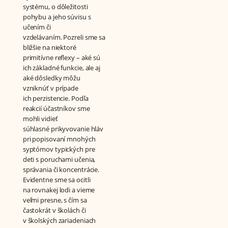
systému, o dôležitosti
pohybu a jeho súvisu s
učením či
vzdelávaním. Pozreli sme sa
bližšie na niektoré
primitívne reflexy – aké sú
ich základné funkcie, ale aj
aké dôsledky môžu
vzniknúť v prípade
ich perzistencie. Podľa
reakcií účastníkov sme
mohli vidieť
súhlasné prikyvovanie hláv
pri popisovaní mnohých
syptómov typických pre
deti s poruchami učenia,
správania či koncentrácie.
Evidentne sme sa ocitli
na rovnakej lodi a vieme
veľmi presne, s čím sa
častokrát v školách či
v školských zariadeniach