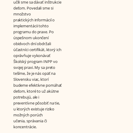
učili sme sa dávať inštrukcie
deťom. Povedali sme si
množstvo
praktických informácií o
implementácii tohto
programu do praxe. Po
úspešnom ukončení
obidvoch dní obdržali
účastníci certifikát, ktorý ich
oprávňuje vykonávať
Školský program INPP vo
svojej praxi. My sa preto
tešíme, že je nás opäť na
Slovensku viac, ktorí
budeme efektívne pomáhať
deťom, ktoré to už akútne
potrebujú, ale i
preventívne pôsobiť na tie,
u ktorých existuje riziko
možných porúch
učenia, správania či
koncentrácie.