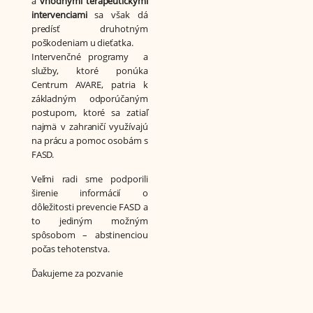
a
vhodnými terapeutickými
intervenciami
sa však dá
predísť druhotným
poškodeniam u dieťatka.
Intervenčné programy a
služby, ktoré ponúka
Centrum AVARE, patria k
základným odporúčaným
postupom, ktoré sa zatiaľ
najmä v zahraničí využívajú
na prácu a pomoc osobám s
FASD.
Veľmi radi sme podporili
širenie informácií o
dôležitosti prevencie FASD a
to jediným možným
spôsobom – abstinenciou
počas tehotenstva.
Ďakujeme za pozvanie