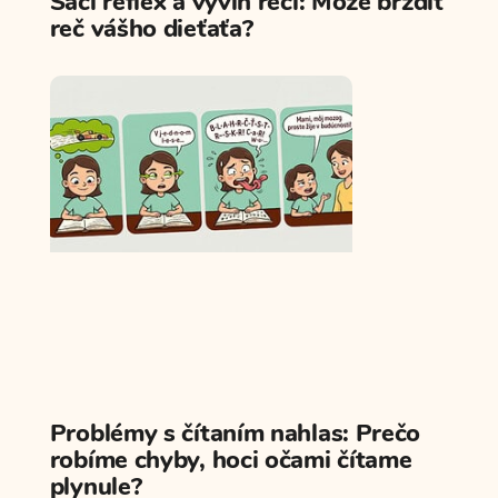
Sací reflex a vývin reči: Môže brzdiť
reč vášho dieťaťa?
Problémy s čítaním nahlas: Prečo
robíme chyby, hoci očami čítame
plynule?