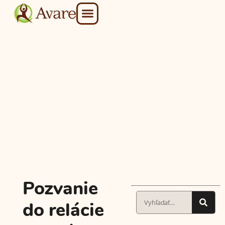
Naše služby
Kurzy a vzdelávanie
Pozvanie
do relácie