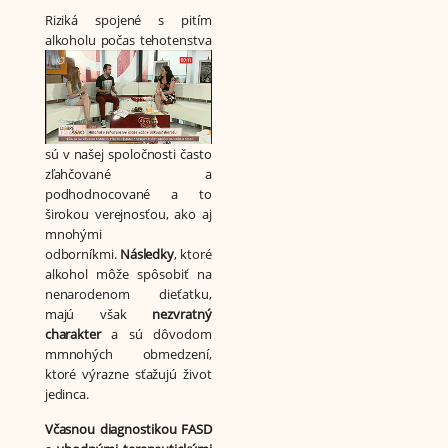
Riziká spojené s pitím
alkoholu počas
tehotenstva
sú v našej spoločnosti často
zľahčované a
podhodnocované a to
širokou verejnosťou, ako aj
mnohými
odborníkmi.
Následky
, ktoré
alkohol môže spôsobiť na
nenarodenom dieťatku,
majú však
nezvratný
charakter
a sú dôvodom
mmnohých obmedzení,
ktoré výrazne sťažujú život
jedinca.
Včasnou diagnostikou FASD