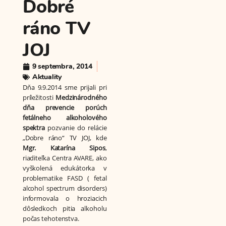
Dobré
ráno TV
JOJ
9 septembra, 2014
Aktuality
Dňa 9.9.2014 sme prijali pri
príležitosti
Medzinárodného
dňa prevencie porúch
fetálneho alkoholového
spektra
pozvanie do relácie
„Dobre ráno“ TV JOJ, kde
Mgr. Katarína Sipos
,
riaditeľka Centra AVARE, ako
vyškolená edukátorka v
problematike FASD ( fetal
alcohol spectrum disorders)
informovala o hroziacich
dôsledkoch pitia alkoholu
počas tehotenstva.